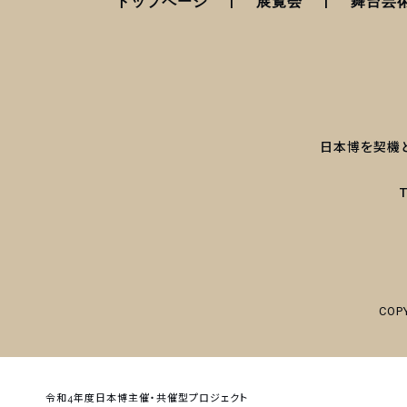
トップページ
展覧会
舞台芸
日本博を契機
T
COP
令和4年度日本博主催・共催型プロジェクト