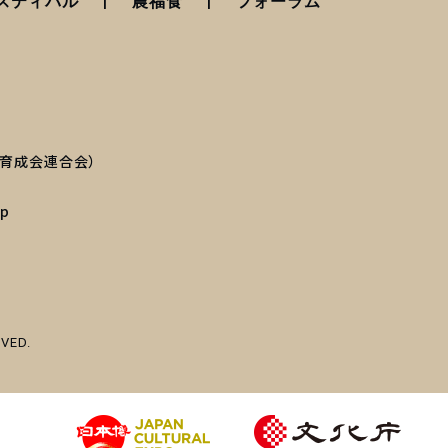
スティバル
農福食
フォーラム
育成会連合会）
jp
VED.