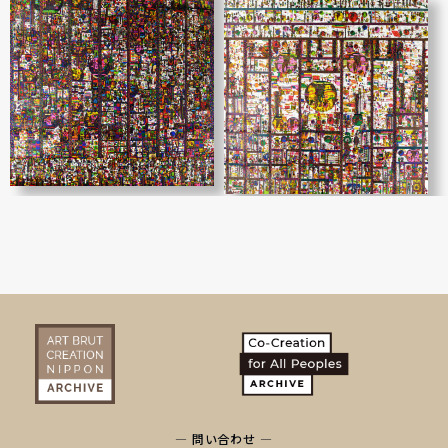
全世界網羅ART（ウ
耕せ！三島先生！
チナー初）
与那覇 俊
与那覇 俊
— 問い合わせ —