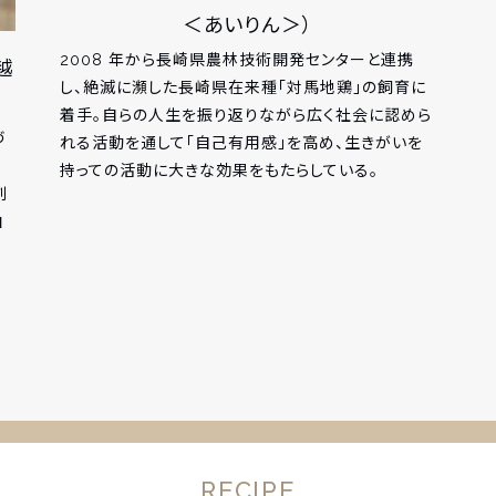
＜あいりん＞）
2008 年から長崎県農林技術開発センターと連携
越
し、絶滅に瀕した長崎県在来種「対馬地鶏」の飼育に
着手。自らの人生を振り返りながら広く社会に認めら
づ
れる活動を通して「自己有用感」を高め、生きがいを
持っての活動に大きな効果をもたらしている。
割
白
RECIPE