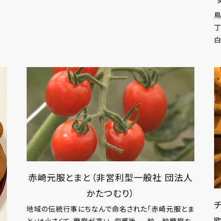
鳥
丁
白
赤崎元服とまと（非営利型一般社 団法人
かたつむり）
地域の伝統行事にちなんで命名された「赤崎元服とま
欧