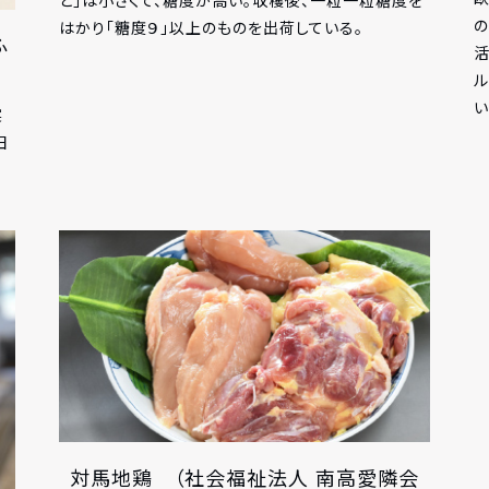
と」は小さくて、糖度が高い。収穫後、一粒一粒糖度を
の
はかり「糖度９」以上のものを出荷している。
ふ
ル
い
実
田
対馬地鶏 （社会福祉法人 南高愛隣会