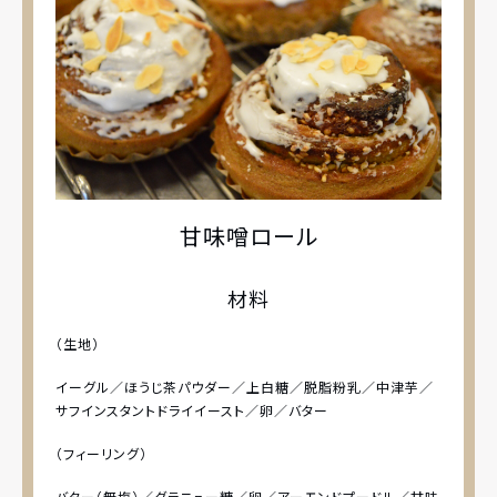
甘味噌ロール
材料
（生地）
イーグル／ほうじ茶パウダー／上白糖／脱脂粉乳／中津芋／
サフインスタントドライイースト／卵／バター
（フィーリング）