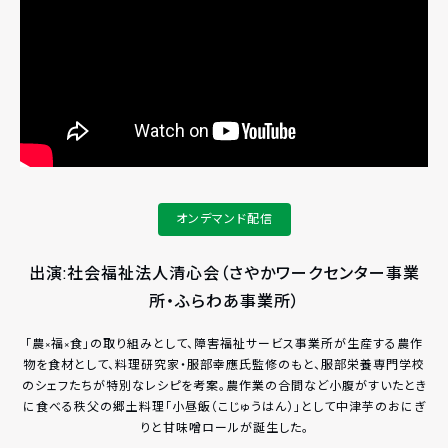
オンデマンド配信
出演:社会福祉法人清心会（さやかワークセンター事業
所・ふらわあ事業所）
「農×福×食」の取り組みとして、障害福祉サービス事業所が生産する農作
物を食材として、料理研究家・服部幸應氏監修のもと、服部栄養専門学校
のシェフたちが特別なレシピを考案。農作業の合間など小腹がすいたとき
に食べる秩父の郷土料理「小昼飯（こじゅうはん）」として中津芋のおにぎ
りと甘味噌ロールが誕生した。