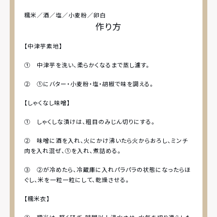
糯米／酒／塩／小麦粉／卵白
作り方
【中津芋素地】
① 中津芋を洗い、柔らかくなるまで蒸し濾す。
② ①にバター・小麦粉・塩・胡椒で味を調える。
【しゃくなし味噌】
① しゃくしな漬けは、粗目のみじん切りにする。
② 味噌に酒を入れ、火にかけ沸いたら火からおろし、ミンチ
肉を入れ混ぜ、①を入れ、煮詰める。
③ ②が冷めたら、冷蔵庫に入れパラパラの状態になったらほ
ぐし、米を一粒一粒にして、乾燥させる。
【糯米衣】