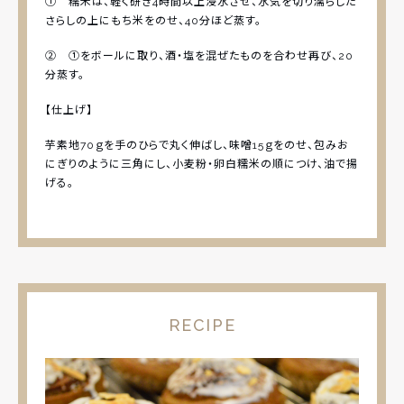
① 糯米は、軽く研ぎ4時間以上浸水させ、水気を切り濡らした
さらしの上にもち米をのせ、40分ほど蒸す。
② ①をボールに取り、酒・塩を混ぜたものを合わせ再び、20
分蒸す。
【仕上げ】
芋素地70ｇを手のひらで丸く伸ばし、味噌15ｇをのせ、包みお
にぎりのように三角にし、小麦粉・卵白糯米の順につけ、油で揚
げる。
RECIPE