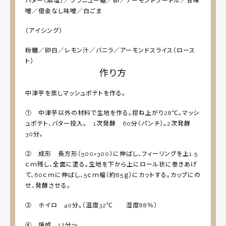
バター（無塩）／グラニュー糖／卵／アーモンドプードル／甘味
噌／借金なし味噌／白ごま
（アイシング）
粉糖／卵白／レモン汁／バニラ／アーモンドスライス（ロース
ト）
作り方
中津芋を蒸しマッシュポテトを作る。
① 中津芋以外の材料で生地を作る。捏ね上がり28℃。マッシ
ュポテト、バター投入。 1次発酵 60分（パンチ）。2次発酵
30分。
② 成形 長方形（500×300）に伸ばし、フィーリングを上1.5
ｃｍ残し、全面に塗る。生地を下から上にロール状に巻きあげ
て、60ｃｍに伸ばし、5ｃｍ幅（約85ｇ）にカットする。カップにの
せ、発酵させる。
③ ホイロ 40分。（温度32℃ 湿度88％）
④ 焼成 12分～