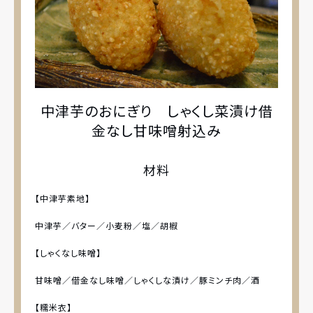
中津芋のおにぎり しゃくし菜漬け借
金なし甘味噌射込み
材料
【中津芋素地】
中津芋／バター／小麦粉／塩／胡椒
【しゃくなし味噌】
甘味噌／借金なし味噌／しゃくしな漬け／豚ミンチ肉／酒
【糯米衣】