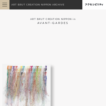
ART BRUT CREATION NIPPON ARCHIVE
アクセシビリティ
ART BRUT CREATION NIPPON in
AVANT-GARDES
無題
藤岡 祐機